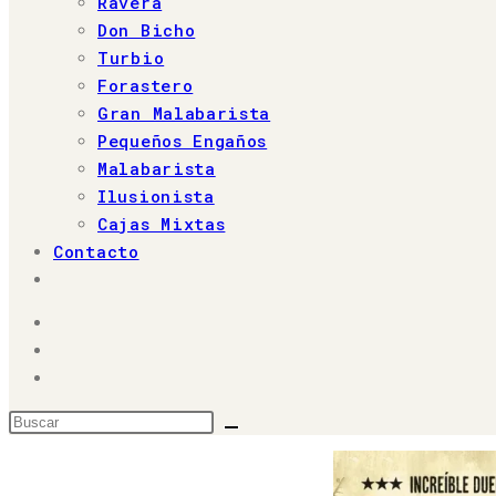
Ravera
búsqueda.
Don Bicho
Turbio
Forastero
Gran Malabarista
Pequeños Engaños
Malabarista
Ilusionista
Cajas Mixtas
Contacto
Alternar
búsqueda
de
la
web
Buscar
en
esta