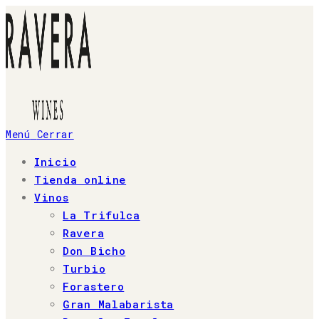
Ir
al
contenido
Menú
Cerrar
Inicio
Tienda online
Vinos
La Trifulca
Ravera
Don Bicho
Turbio
Forastero
Gran Malabarista