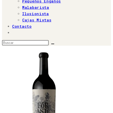
Pequeños Engaños
Malabarista
Ilusionista
Cajas Mixtas
Contacto
Alternar
búsqueda
Buscar
de
en
la
web
esta
web