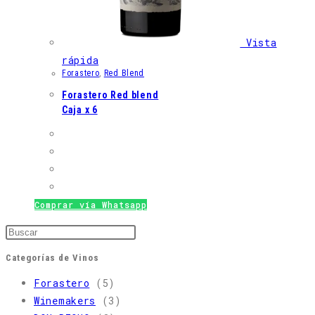
Vista
rápida
Forastero
,
Red Blend
Forastero Red blend
Caja x 6
Comprar vía Whatsapp
Pulsa
Escape
Categorías de Vinos
para
Forastero
(5)
cerrar
Winemakers
(3)
el