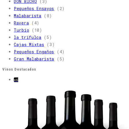
DON BICHO
(3)
panel
Pequeños Ensayos
(2)
de
Malabarista
(8)
búsqueda.
Ravera
(4)
Turbio
(10)
la trifulca
(5)
Cajas Mixtas
(3)
Pequeños Engaños
(4)
Gran Malabarista
(5)
Vinos Destacados
x6