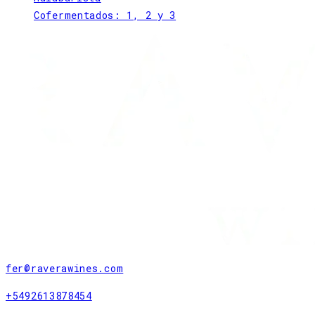
Cofermentados: 1, 2 y 3
fer@raverawines.com
+5492613878454