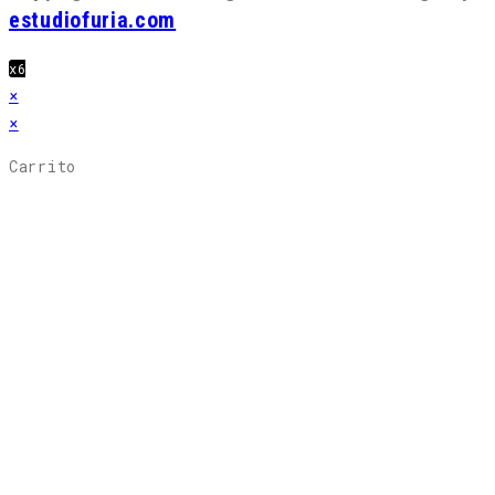
estudiofuria.com
x6
×
×
Carrito