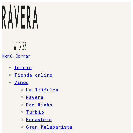
Ir
al
contenido
Menú
Cerrar
Inicio
Tienda online
Vinos
La Trifulca
Ravera
Don Bicho
Turbio
Forastero
Gran Malabarista