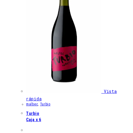
Vista
rápida
malbec
,
Turbio
Turbio
Caja x 6