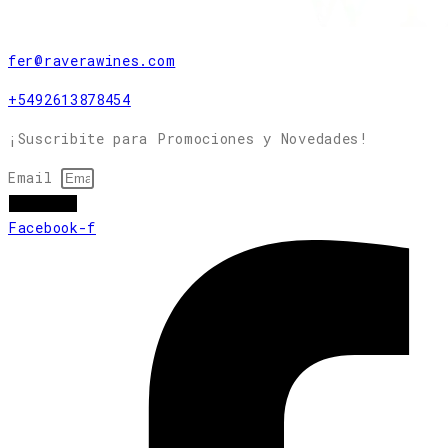
fer@raverawines.com
+5492613878454
¡Suscribite para Promociones y Novedades!
Email
subscribir
Facebook-f