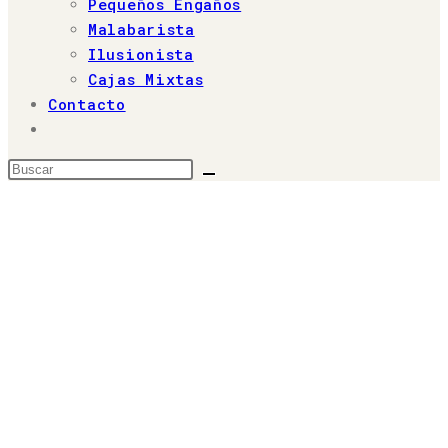
Pequeños Engaños
Malabarista
Ilusionista
Cajas Mixtas
Contacto
Alternar
búsqueda
Buscar
de
en
la
web
esta
web