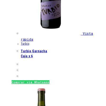
Vista
rápida
Turbio
Turbio Garnacha
Caja x 6
Comprar vía Whatsapp