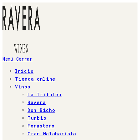
Ir
al
contenido
Menú
Cerrar
Inicio
Tienda online
Vinos
La Trifulca
Ravera
Don Bicho
Turbio
Forastero
Gran Malabarista