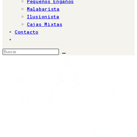
Pequeños Engaños
Malabarista
Ilusionista
Cajas Mixtas
Contacto
Alternar
búsqueda
Buscar
de
en
la
web
esta
web