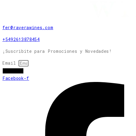
fer@raverawines.com
+5492613878454
¡Suscribite para Promociones y Novedades!
Email
subscribir
Facebook-f