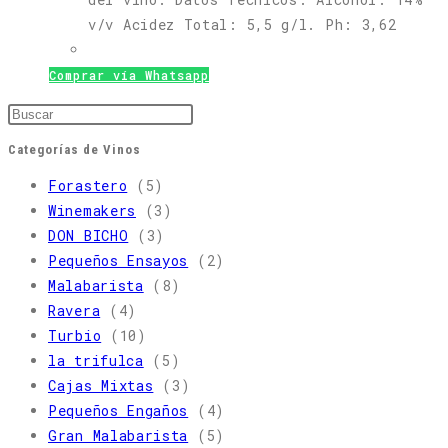
v/v Acidez Total: 5,5 g/l. Ph: 3,62
Comprar vía Whatsapp
Pulsa
Escape
Categorías de Vinos
para
Forastero
(5)
cerrar
Winemakers
(3)
el
DON BICHO
(3)
panel
Pequeños Ensayos
(2)
de
Malabarista
(8)
búsqueda.
Ravera
(4)
Turbio
(10)
la trifulca
(5)
Cajas Mixtas
(3)
Pequeños Engaños
(4)
Gran Malabarista
(5)