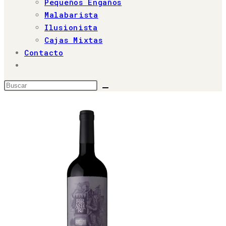
Pequeños Engaños
Malabarista
Ilusionista
Cajas Mixtas
Contacto
Alternar
búsqueda
Buscar
de
en
la
web
esta
web