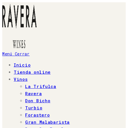
Ir
al
contenido
Menú
Cerrar
Inicio
Tienda online
Vinos
La Trifulca
Ravera
Don Bicho
Turbio
Forastero
Gran Malabarista