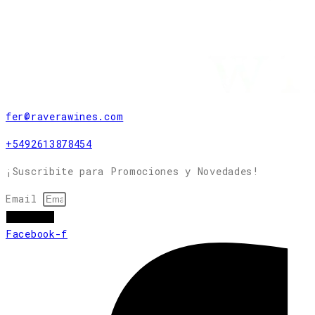
fer@raverawines.com
+5492613878454
¡Suscribite para Promociones y Novedades!
Email
subscribir
Facebook-f